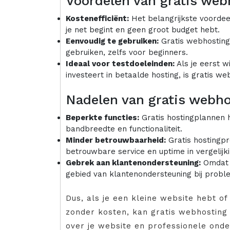
Voordelen van gratis we
Kostenefficiënt:
Het belangrijkste voordeel i
je net begint en geen groot budget hebt.
Eenvoudig te gebruiken:
Gratis webhostingd
gebruiken, zelfs voor beginners.
Ideaal voor testdoeleinden:
Als je eerst 
investeert in betaalde hosting, is gratis w
Nadelen van gratis webh
Beperkte functies:
Gratis hostingplannen 
bandbreedte en functionaliteit.
Minder betrouwbaarheid:
Gratis hostingp
betrouwbare service en uptime in vergelijk
Gebrek aan klantenondersteuning:
Omdat h
gebied van klantenondersteuning bij probl
Dus, als je een kleine website hebt 
zonder kosten, kan gratis webhosting 
over je website en professionele ond