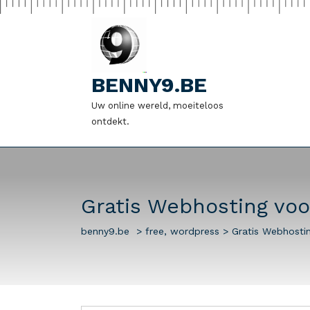
Naar
de
inhoud
gaan
BENNY9.BE
Uw online wereld, moeiteloos
ontdekt.
Gratis Webhosting voo
benny9.be
>
free
,
wordpress
>
Gratis Webhosti