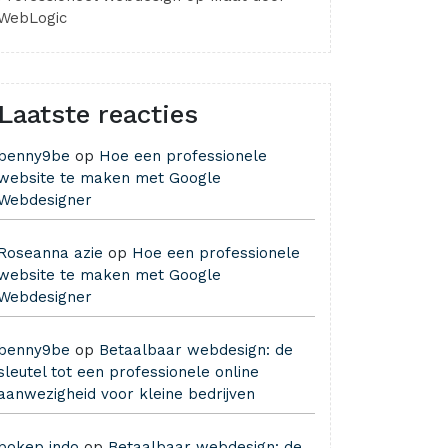
WebLogic
Laatste reacties
benny9be
op
Hoe een professionele
website te maken met Google
Webdesigner
Roseanna azie
op
Hoe een professionele
website te maken met Google
Webdesigner
benny9be
op
Betaalbaar webdesign: de
sleutel tot een professionele online
aanwezigheid voor kleine bedrijven
bokep indo
op
Betaalbaar webdesign: de