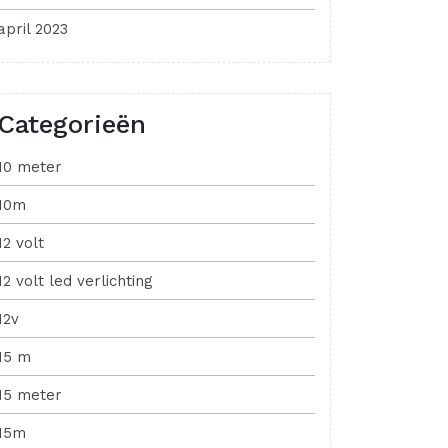
april 2023
Categorieën
10 meter
10m
12 volt
12 volt led verlichting
12v
15 m
15 meter
15m