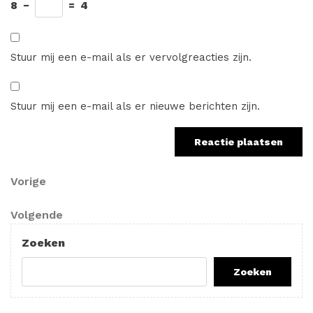
8
−
=
4
Stuur mij een e-mail als er vervolgreacties zijn.
Stuur mij een e-mail als er nieuwe berichten zijn.
Berichtnavigatie
Vorig
Vorige
bericht
Volgend
Volgende
bericht
Zoeken
Zoeken