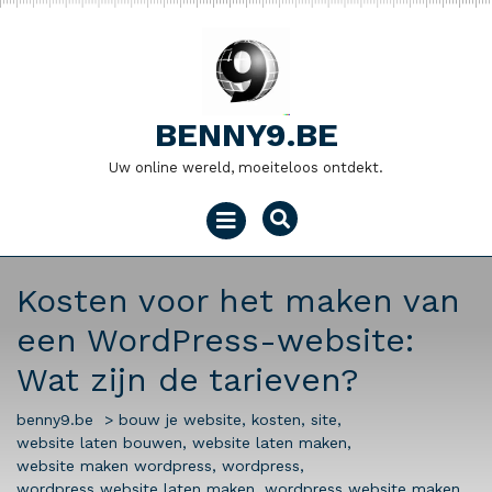
Naar
de
inhoud
gaan
BENNY9.BE
Uw online wereld, moeiteloos ontdekt.
Menu
openen
Kosten voor het maken van
een WordPress-website:
Wat zijn de tarieven?
benny9.be
>
bouw je website
,
kosten
,
site
,
website laten bouwen
,
website laten maken
,
website maken wordpress
,
wordpress
,
wordpress website laten maken
,
wordpress website maken