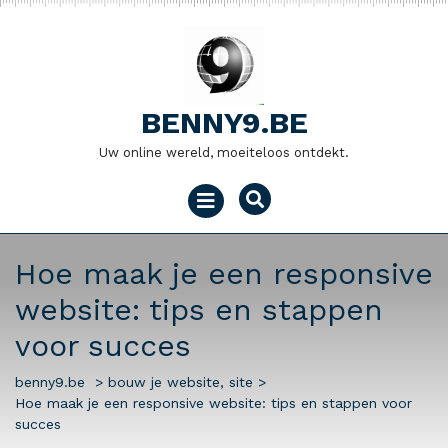
Naar
de
inhoud
gaan
BENNY9.BE
Uw online wereld, moeiteloos ontdekt.
Menu
openen
Hoe maak je een responsive
website: tips en stappen
voor succes
benny9.be
>
bouw je website
,
site
>
Hoe maak je een responsive website: tips en stappen voor
succes