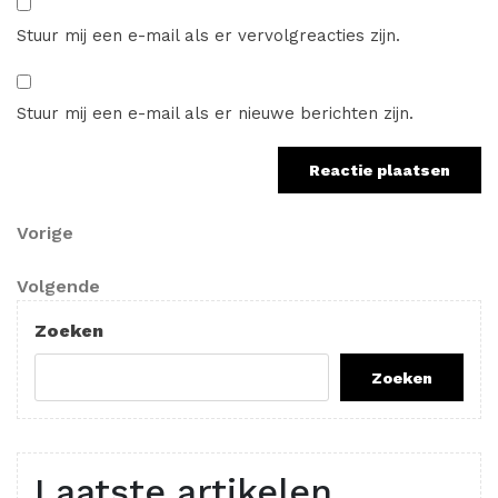
Stuur mij een e-mail als er vervolgreacties zijn.
Stuur mij een e-mail als er nieuwe berichten zijn.
Berichtnavigatie
Vorig
Vorige
bericht
Volgend
Volgende
bericht
Zoeken
Zoeken
Laatste artikelen