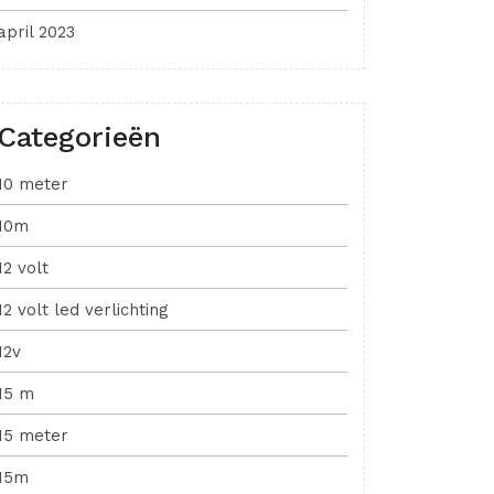
april 2023
Categorieën
10 meter
10m
12 volt
12 volt led verlichting
12v
15 m
15 meter
15m