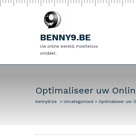
Naar
de
inhoud
gaan
BENNY9.BE
Uw online wereld, moeiteloos
ontdekt.
Optimaliseer uw Onli
benny9.be
>
Uncategorized
>
Optimaliseer uw O