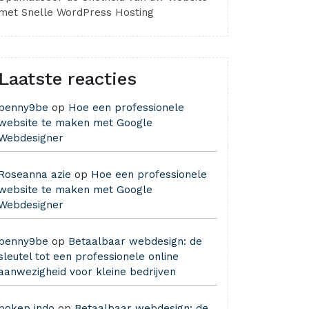
met Snelle WordPress Hosting
Laatste reacties
benny9be
op
Hoe een professionele
website te maken met Google
Webdesigner
Roseanna azie
op
Hoe een professionele
website te maken met Google
Webdesigner
benny9be
op
Betaalbaar webdesign: de
sleutel tot een professionele online
aanwezigheid voor kleine bedrijven
bokep indo
op
Betaalbaar webdesign: de