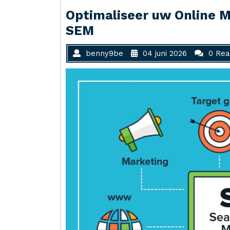
Optimaliseer uw Online M
SEM
benny9be
04 juni 2026
0 Rea