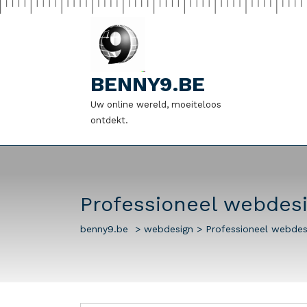
Naar
de
inhoud
gaan
BENNY9.BE
Uw online wereld, moeiteloos
ontdekt.
Professioneel webdes
benny9.be
>
webdesign
>
Professioneel webde