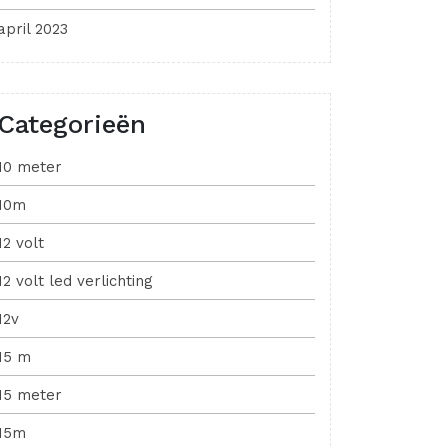
april 2023
Categorieën
10 meter
10m
12 volt
12 volt led verlichting
12v
15 m
15 meter
15m