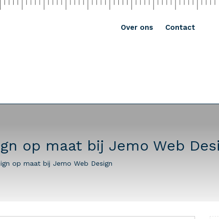
Over ons
Contact
ign op maat bij Jemo Web Des
sign op maat bij Jemo Web Design