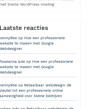
met Snelle WordPress Hosting
Laatste reacties
benny9be
op
Hoe een professionele
website te maken met Google
Webdesigner
Roseanna azie
op
Hoe een professionele
website te maken met Google
Webdesigner
benny9be
op
Betaalbaar webdesign: de
sleutel tot een professionele online
aanwezigheid voor kleine bedrijven
bokep indo
op
Betaalbaar webdesign: de