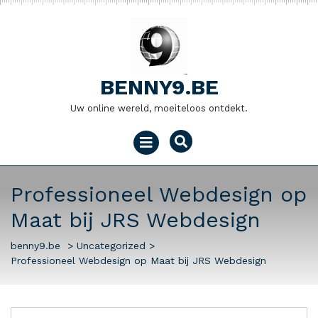
Naar
de
inhoud
gaan
BENNY9.BE
Uw online wereld, moeiteloos ontdekt.
Menu
openen
Professioneel Webdesign op
Maat bij JRS Webdesign
benny9.be
>
Uncategorized
>
Professioneel Webdesign op Maat bij JRS Webdesign