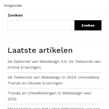
Volgend
Volgende
bericht
Zoeken
Zoeken
Laatste artikelen
De Opkomst van Webdesign 3.0: De Toekomst van
Online Ervaringen
De Toekomst van Webdesign in 2023: Innovatieve
Trends en Visuele Ervaringen
Trends en Ontwikkelingen in Webdesign voor
2022
Stappenplan voor het Laten Ontwikkelen van een