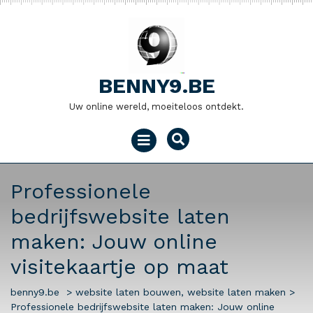
Naar
de
inhoud
gaan
BENNY9.BE
Uw online wereld, moeiteloos ontdekt.
Menu
openen
Professionele
bedrijfswebsite laten
maken: Jouw online
visitekaartje op maat
benny9.be
>
website laten bouwen
,
website laten maken
>
Professionele bedrijfswebsite laten maken: Jouw online