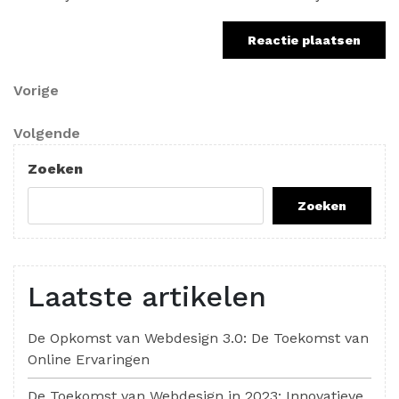
Berichtnavigatie
Vorig
Vorige
bericht
Volgend
Volgende
bericht
Zoeken
Zoeken
Laatste artikelen
De Opkomst van Webdesign 3.0: De Toekomst van
Online Ervaringen
De Toekomst van Webdesign in 2023: Innovatieve