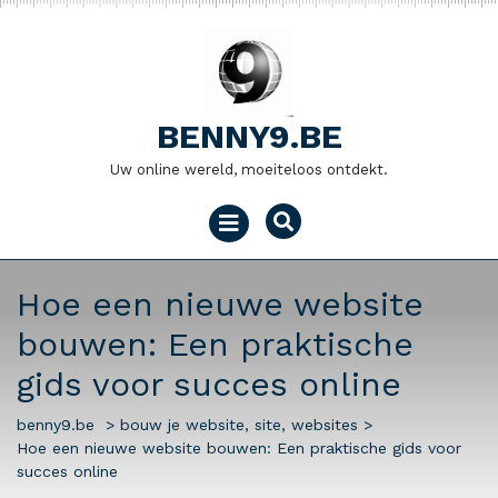
Naar
de
inhoud
gaan
BENNY9.BE
Uw online wereld, moeiteloos ontdekt.
Menu
openen
Hoe een nieuwe website
bouwen: Een praktische
gids voor succes online
benny9.be
>
bouw je website
,
site
,
websites
>
Hoe een nieuwe website bouwen: Een praktische gids voor
succes online