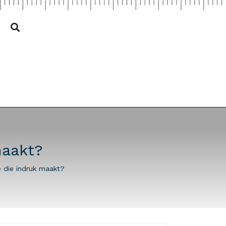
maakt?
 die indruk maakt?