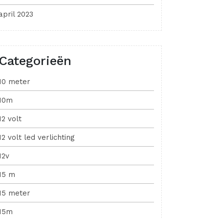
april 2023
Categorieën
10 meter
10m
12 volt
12 volt led verlichting
12v
15 m
15 meter
15m