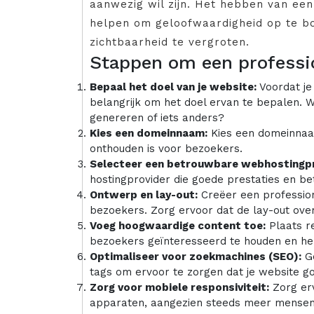
aanwezig wil zijn. Het hebben van ee
helpen om geloofwaardigheid op te bo
zichtbaarheid te vergroten.
Stappen om een professi
Bepaal het doel van je website:
Voordat je
belangrijk om het doel ervan te bepalen. W
genereren of iets anders?
Kies een domeinnaam:
Kies een domeinnaam 
onthouden is voor bezoekers.
Selecteer een betrouwbare webhostingpr
hostingprovider die goede prestaties en b
Ontwerp en lay-out:
Creëer een profession
bezoekers. Zorg ervoor dat de lay-out overz
Voeg hoogwaardige content toe:
Plaats r
bezoekers geïnteresseerd te houden en he
Optimaliseer voor zoekmachines (SEO):
Ge
tags om ervoor te zorgen dat je website g
Zorg voor mobiele responsiviteit:
Zorg erv
apparaten, aangezien steeds meer mensen 