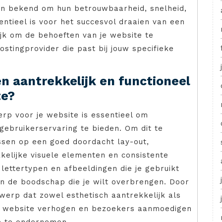
an bekend om hun betrouwbaarheid, snelheid,
entieel is voor het succesvol draaien van een
ijk om de behoeften van je website te
stingprovider die past bij jouw specifieke
n aantrekkelijk en functioneel
te?
erp voor je website is essentieel om
gebruikerservaring te bieden. Om dit te
ussen op een goed doordacht lay-out,
kkelijke visuele elementen en consistente
lettertypen en afbeeldingen die je gebruikt
 en de boodschap die je wilt overbrengen. Door
twerp dat zowel esthetisch aantrekkelijk als
 je website verhogen en bezoekers aanmoedigen
ie te ondernemen.