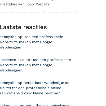
Prestaties van Jouw Website
Laatste reacties
benny9be
op
Hoe een professionele
website te maken met Google
Webdesigner
Roseanna azie
op
Hoe een professionele
website te maken met Google
Webdesigner
benny9be
op
Betaalbaar webdesign: de
sleutel tot een professionele online
aanwezigheid voor kleine bedrijven
bokep indo
op
Betaalbaar webdesign: de