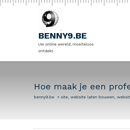
Naar
de
inhoud
gaan
BENNY9.BE
Uw online wereld, moeiteloos
ontdekt.
Hoe maak je een profe
benny9.be
>
site
,
website laten bouwen
,
websit