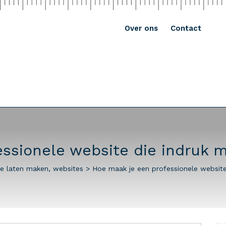
Over ons
Contact
ssionele website die indruk 
e laten maken
,
websites
>
Hoe maak je een professionele website